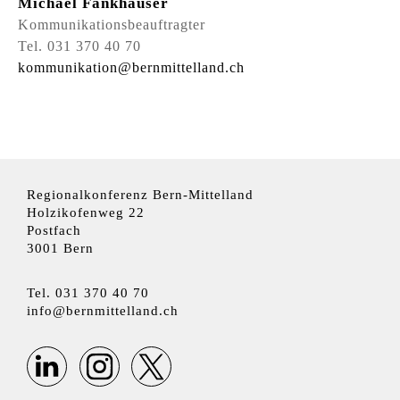
Michael Fankhauser
Kommunikationsbeauftragter
Tel. 031 370 40 70
k
mm
n
k
t
n
b
rnm
tt
ll
nd
ch
Regionalkonferenz Bern-Mittelland
Holzikofenweg 22
Postfach
3001 Bern
Tel. 031 370 40 70
nf
b
rnm
tt
ll
nd
ch