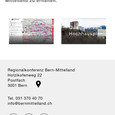
Mittelland zu erhalten.
Qualitätsteam
WebGIS
Hochhausplanung
Regionalkonferenz Bern-Mittelland
Holzikofenweg 22
Postfach
3001 Bern
Tel. 031 370 40 70
nf
b
rnm
tt
ll
nd
ch