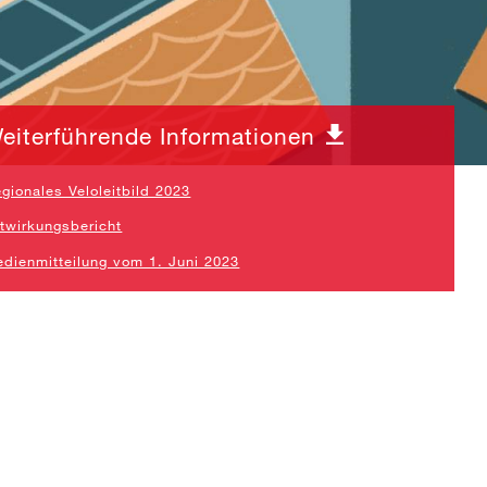
eiterführende Informationen
gionales Veloleitbild 2023
twirkungsbericht
dienmitteilung vom 1. Juni 2023