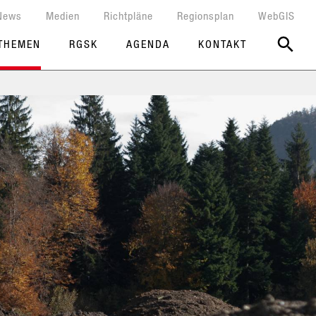
News
Medien
Richtpläne
Regionsplan
WebGIS
THEMEN
RGSK
AGENDA
KONTAKT