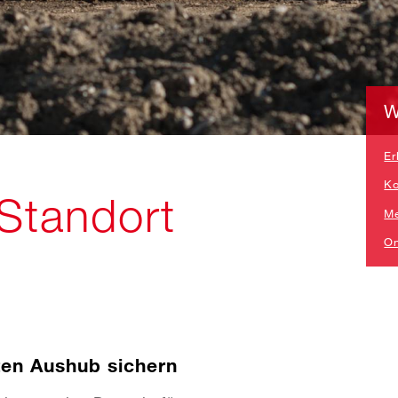
W
Er
Ko
Standort
Me
On
ten Aushub sichern