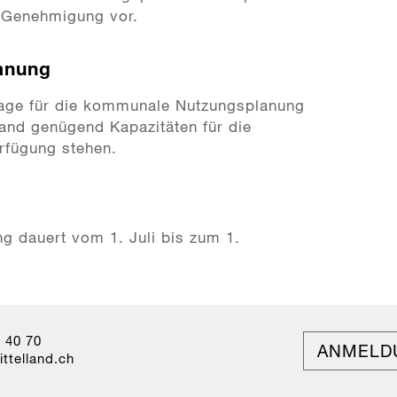
 Genehmigung vor.
anung
lage für die kommunale Nutzungsplanung
lland genügend Kapazitäten für die
rfügung stehen.
ng dauert vom 1. Juli bis zum 1.
0 40 70
ANMELD
tt
ll
nd
ch