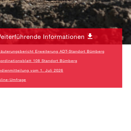
eiterführende Informationen
läuterungsbericht Erweiterung ADT-Standort Bümberg
ordinationsblatt 108 Standort Bümberg
dienmitteilung vom 1. Juli 2026
line-Umfrage