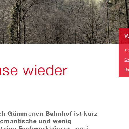
W
Fl
Ge
se wieder
Re
ach Gümmenen Bahnhof ist kurz
 romantische und wenig
utzige Fachwerkhäuser, zwei