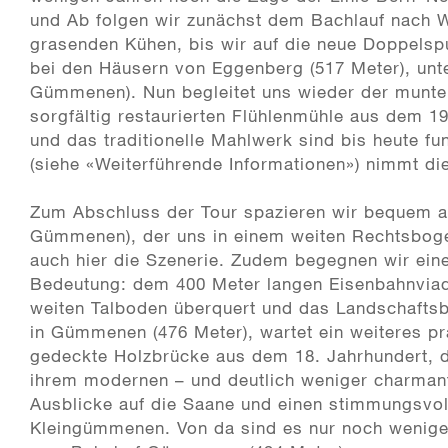
und Ab folgen wir zunächst dem Bachlauf nach W
grasenden Kühen, bis wir auf die neue Doppelspu
bei den Häusern von Eggenberg (517 Meter), unte
Gümmenen). Nun begleitet uns wieder der munter
sorgfältig restaurierten Flühlenmühle aus dem 1
und das traditionelle Mahlwerk sind bis heute fu
(siehe «Weiterführende Informationen») nimmt die
Zum Abschluss der Tour spazieren wir bequem 
Gümmenen), der uns in einem weiten Rechtsboge
auch hier die Szenerie. Zudem begegnen wir ei
Bedeutung: dem 400 Meter langen Eisenbahnviadu
weiten Talboden überquert und das Landschaftsbil
in Gümmenen (476 Meter), wartet ein weiteres pr
gedeckte Holzbrücke aus dem 18. Jahrhundert, d
ihrem modernen – und deutlich weniger charmant
Ausblicke auf die Saane und einen stimmungsvol
Kleingümmenen. Von da sind es nur noch wenig