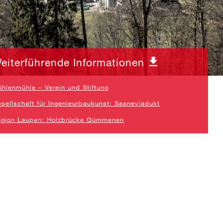
eiterführende Informationen
ühlenmühle – Verein und Stiftung
sellschaft für Ingenieurbaukunst: Saaneviadukt
gion Laupen: Holzbrücke Gümmenen