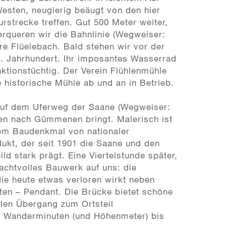
esten, neugierig beäugt von den hier
rstrecke treffen. Gut 500 Meter weiter,
rqueren wir die Bahnlinie (Wegweiser:
e Flüelebach. Bald stehen wir vor der
9. Jahrhundert. Ihr imposantes Wasserrad
nktionstüchtig. Der Verein Flühlenmühle
 historische Mühle ab und an in Betrieb.
auf dem Uferweg der Saane (Wegweiser:
n nach Gümmenen bringt. Malerisch ist
nem Baudenkmal von nationaler
kt, der seit 1901 die Saane und den
d stark prägt. Eine Viertelstunde später,
achtvolles Bauwerk auf uns: die
ie heute etwas verloren wirkt neben
en – Pendant. Die Brücke bietet schöne
len Übergang zum Ortsteil
e Wanderminuten (und Höhenmeter) bis