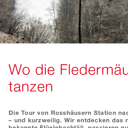
Wo die Fledermäu
tanzen
Die Tour von Rosshäusern Station n
– und kurzweilig. Wir entdecken das
bekannte Flüelebachtäli, passieren p