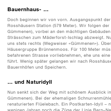
Bauernhaus- …
Doch beginnen wir von vorn. Ausgangspunkt der 
Rosshäusern Station (579 Meter). Wir folgen der
Gümmenen), vorbei an den mächtigen Gebäuden d
Strässchen zum Mäderforst-Ischlag abzweigt. Nur
uns stets rechts (Wegweiser «Gümmenen»). Über 
Häusergruppe Brünnenmoos. Für 100 Meter müsse
befahrenen Strasse vorliebnehmen, ehe uns eine
führt. Wenig später gelangen wir nach Rosshäuse
Bauernhöfen und Speichern.
… und Naturidyll
Nun senkt sich der Weg mit schönem Ausblick in
Gümmenen). Bei der ehemaligen Schnurrenmühle 
renaturierten Flüelebach. Ein Postkarten-Idyll – n
wenigen Jahren noch die Züge der Linie Bern–Ne