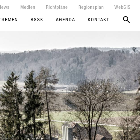
News
Medien
Richtpläne
Regionsplan
WebGIS
THEMEN
RGSK
AGENDA
KONTAKT